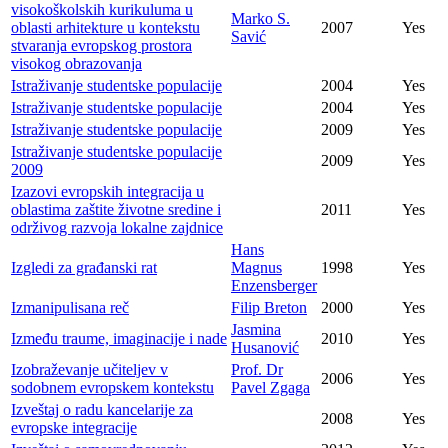
visokoškolskih kurikuluma u
Marko S.
oblasti arhitekture u kontekstu
2007
Yes
Savić
stvaranja evropskog prostora
visokog obrazovanja
Istraživanje studentske populacije
2004
Yes
Istraživanje studentske populacije
2004
Yes
Istraživanje studentske populacije
2009
Yes
Istraživanje studentske populacije
2009
Yes
2009
Izazovi evropskih integracija u
oblastima zaštite životne sredine i
2011
Yes
održivog razvoja lokalne zajdnice
Hans
Izgledi za građanski rat
Magnus
1998
Yes
Enzensberger
Izmanipulisana reč
Filip Breton
2000
Yes
Jasmina
Između traume, imaginacije i nade
2010
Yes
Husanović
Izobraževanje učiteljev v
Prof. Dr
2006
Yes
sodobnem evropskem kontekstu
Pavel Zgaga
Izveštaj o radu kancelarije za
2008
Yes
evropske integracije