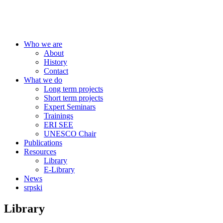
Centre for Education Policy
Who we are
About
History
Contact
What we do
Long term projects
Short term projects
Expert Seminars
Trainings
ERI SEE
UNESCO Chair
Publications
Resources
Library
E-Library
News
srpski
Library